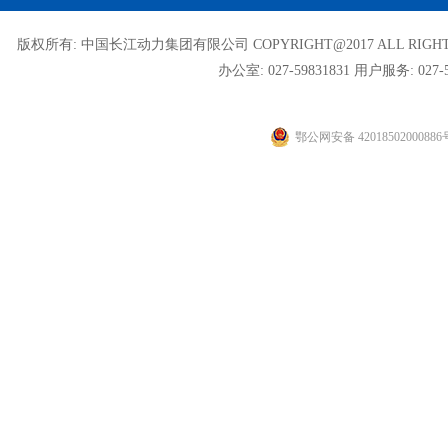
版权所有: 中国长江动力集团有限公司 COPYRIGHT@2017 ALL RIGHT
办公室: 027-59831831
用户服务: 027-
鄂公网安备 42018502000886