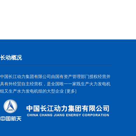
长动概况
中国长江动力集团有限公司由国有资产管理部门授权经营并
具有外经贸自主经营权，是全国唯一一家既生产火力发电机
组又生产水力发电机组的大型企业
[更多]