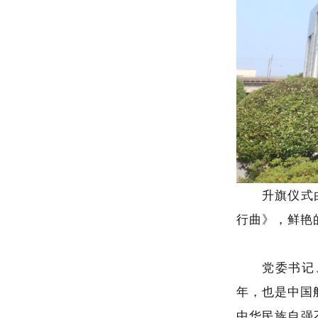
升旗仪式
行曲》，鲜艳
党委书记
年，也是中国
中华民族自强