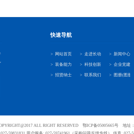
快速导航
并
>
网站首页
>
走进长动
>
新闻中心
机
>
装备能力
>
科技创新
>
企业党建
>
招贤纳士
>
联系我们
>
图册(图册)
GHT@2017 ALL RIGHT RESERVED
鄂ICP备05005665号
地址：
27-59831831
用户服务: 027-59741961（采购问题反馈专线） 传真: 027-59