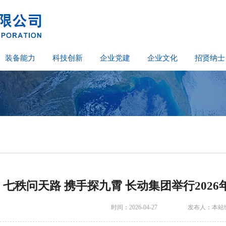
装备能力
科技创新
企业党建
企业文化
招贤纳士
七秩问天路 携手探九霄 长动集团举行2026
时间：2026-04-27
发布人：本站